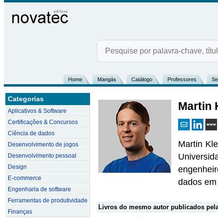
Home
Mangás
Catálogo
Professores
Se
Categorias
Martin
Aplicativos & Software
Certificações & Concursos
Ciência de dados
Martin Kl
Desenvolvimento de jogos
Universid
Desenvolvimento pessoal
Design
engenheir
E-commerce
dados em 
Engenharia de software
Ferramentas de produtividade
Livros do mesmo autor publicados pela
Finanças