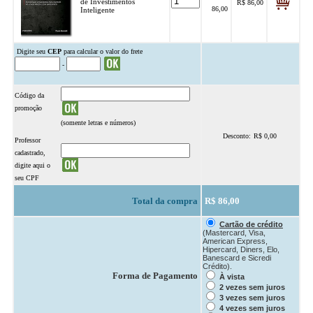
de Investimentos
R$ 86,00
.
86,00
.
Inteligente
.
Digite seu
CEP
para calcular o valor do frete
-
Código da
promoção
(somente letras e números)
Desconto:
R$ 0,00
.
Professor
cadastrado,
digite aqui o
seu CPF
Total da compra
R$ 86,00
Cartão de crédito
(Mastercard, Visa,
American Express,
Hipercard, Diners, Elo,
Banescard e Sicredi
Crédito).
Forma de Pagamento
À vista
2 vezes sem juros
3 vezes sem juros
4 vezes sem juros