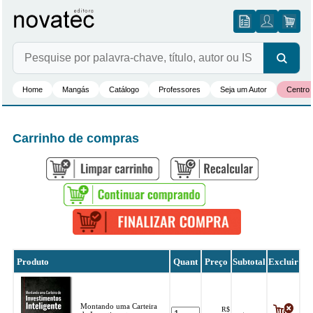
Home
Mangás
Catálogo
Professores
Seja um Autor
Centro 
Carrinho de compras
Produto
Quant
Preço
Subtotal
Excluir
Montando uma Carteira
R$