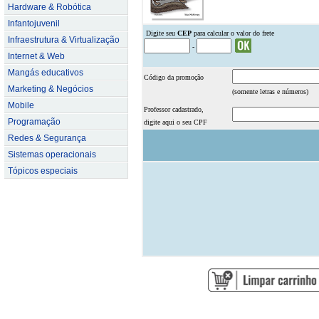
Hardware & Robótica
Infantojuvenil
.
Digite seu
CEP
para calcular o valor do frete
Infraestrutura & Virtualização
-
Internet & Web
Mangás educativos
Código da promoção
Marketing & Negócios
(somente letras e números)
Mobile
Professor cadastrado,
Programação
digite aqui o seu CPF
Redes & Segurança
Sistemas operacionais
Tópicos especiais