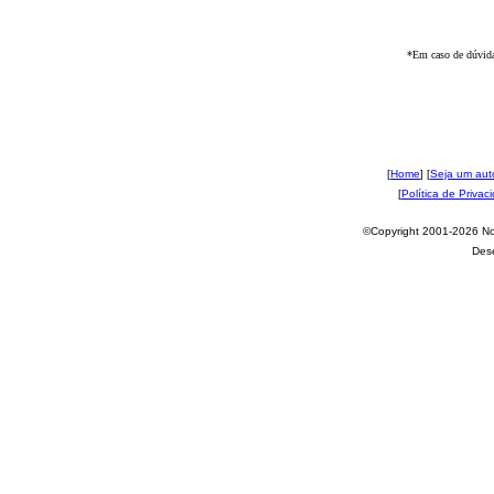
*Em caso de dúvida
[
Home
] [
Seja um aut
[
Política de Privac
©Copyright 2001-2026 Nov
Des