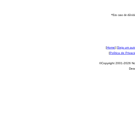
*Em caso de dúvida
[
Home
] [
Seja um aut
[
Política de Privac
©Copyright 2001-2026 Nov
Des