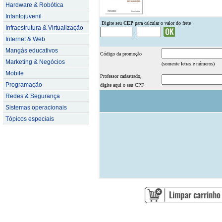
Hardware & Robótica
Infantojuvenil
.
Digite seu
CEP
para calcular o valor do frete
Infraestrutura & Virtualização
-
Internet & Web
Mangás educativos
Código da promoção
Marketing & Negócios
(somente letras e números)
Mobile
Professor cadastrado,
Programação
digite aqui o seu CPF
Redes & Segurança
Sistemas operacionais
Tópicos especiais