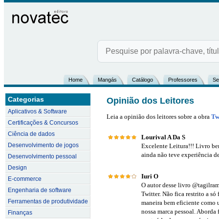
Home
Mangás
Catálogo
Professores
Se
Categorias
Opinião dos Leitores
Aplicativos & Software
Leia a opinião dos leitores sobre a obra
Tw
Certificações & Concursos
Ciência de dados
Lourival A Da S
Desenvolvimento de jogos
Excelente Leitura!!! Livro be
ainda não teve experiência d
Desenvolvimento pessoal
Design
Iuri O
E-commerce
O autor desse livro @tagilram
Engenharia de software
Twitter. Não fica restrito a s
Ferramentas de produtividade
maneira bem eficiente como u
nossa marca pessoal. Aborda f
Finanças