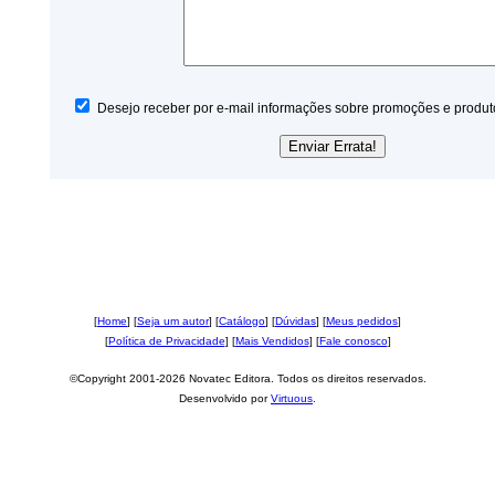
Desejo receber por e-mail informações sobre promoções e produt
[
Home
] [
Seja um autor
] [
Catálogo
] [
Dúvidas
] [
Meus pedidos
]
[
Política de Privacidade
] [
Mais Vendidos
] [
Fale conosco
]
©Copyright 2001-2026 Novatec Editora. Todos os direitos reservados.
Desenvolvido por
Virtuous
.