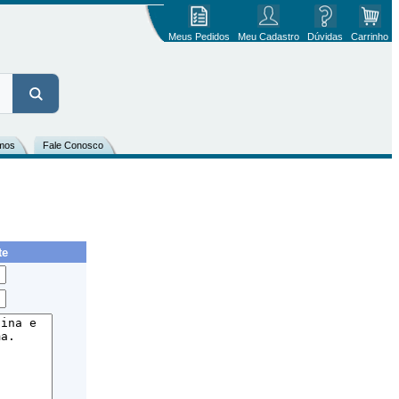
Meus Pedidos
Meu Cadastro
Dúvidas
Carrinho
mos
Fale Conosco
te