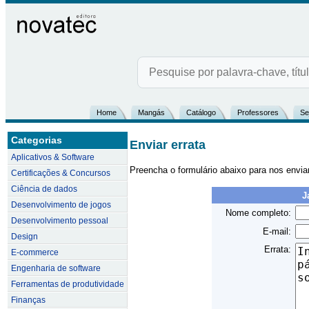
Home
Mangás
Catálogo
Professores
Se
Categorias
Enviar errata
Aplicativos & Software
Preencha o formulário abaixo para nos envia
Certificações & Concursos
Ciência de dados
J
Desenvolvimento de jogos
Nome completo:
Desenvolvimento pessoal
E-mail:
Design
Errata:
E-commerce
Engenharia de software
Ferramentas de produtividade
Finanças