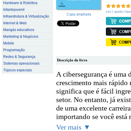
Hardware & Robótica
Infantojuvenil
Leia 1 opinião
|
Opine
Capa ampliada
Infraestrutura & Virtualização
Internet & Web
Mangás educativos
Marketing & Negócios
Mobile
Programação
Redes & Segurança
Descrição do livro
Sistemas operacionais
Tópicos especiais
A cibersegurança é uma d
crescimento mais rápido
significa que é fácil ing
setor. No entanto, já exi
de uma excelente carreir
importando se você está m
Ver mais ▼