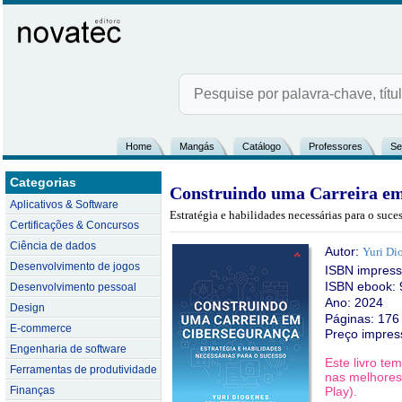
Home
Mangás
Catálogo
Professores
Se
Categorias
Construindo uma Carreira e
Aplicativos & Software
Estratégia e habilidades necessárias para o suce
Certificações & Concursos
Ciência de dados
Autor:
Yuri Di
Desenvolvimento de jogos
ISBN impres
ISBN ebook: 
Desenvolvimento pessoal
Ano: 2024
Design
Páginas: 176
E-commerce
Preço impres
Engenharia de software
Este livro t
Ferramentas de produtividade
nas melhores 
Finanças
Play).