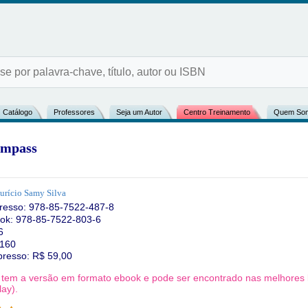
Catálogo
Professores
Seja um Autor
Centro Treinamento
Quem So
ompass
rício Samy Silva
resso:
978-85-7522-487-8
ok: 978-85-7522-803-6
6
 160
presso: R$
59,00
o tem a versão em formato ebook e pode ser encontrado nas melhores li
ay).