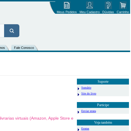
Meus Pedidos
Meu Cadastro
Dúvidas
Carrinho
mos
Fale Conosco
Suporte
Sumário
Site do livro
Participe
Enviar errata
vrarias virtuais (Amazon, Apple Store e
Veja também
Erratas