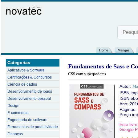
Home
Mangás
Categorias
Fundamentos de Sass e C
Aplicativos & Software
CSS com superpoderes
Certificações & Concursos
Ciência de dados
Autor:
Mau
Desenvolvimento de jogos
ISBN imp
ISBN ebo
Desenvolvimento pessoal
Ano: 201
Design
Páginas:
E-commerce
Preço im
Engenharia de software
Este livr
Ferramentas de produtividade
Google Pl
Finanças