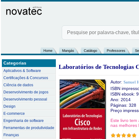
Home
Mangás
Catálogo
Professores
Se
Categorias
Laboratórios de Tecnologias C
Aplicativos & Software
Certificações & Concursos
Autor:
Samuel H
Ciência de dados
ISBN impress
Desenvolvimento de jogos
ISBN ebook: 
Desenvolvimento pessoal
Ano: 2014
Páginas: 328
Design
Preço impres
E-commerce
Este livro te
Engenharia de software
nas melhores l
Ferramentas de produtividade
Finanças