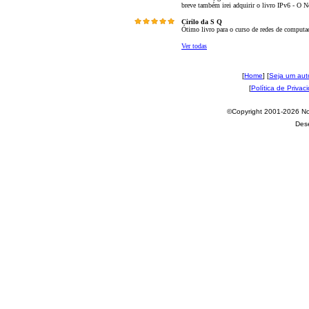
breve também irei adquirir o livro IPv6 - O 
Cirilo da S Q
Ótimo livro para o curso de redes de computa
Ver todas
[
Home
] [
Seja um aut
[
Política de Privac
©Copyright 2001-2026 Nov
Des