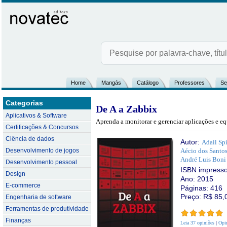
Home
Mangás
Catálogo
Professores
Se
Categorias
De A a Zabbix
Aplicativos & Software
Aprenda a monitorar e gerenciar aplicações e 
Certificações & Concursos
Ciência de dados
Autor:
Adail Sp
Desenvolvimento de jogos
Aécio dos Santos
André Luis Boni
Desenvolvimento pessoal
ISBN impress
Design
Ano: 2015
E-commerce
Páginas: 416
Preço: R$
85,
Engenharia de software
Ferramentas de produtividade
Finanças
Leia 37 opiniões
|
Opin