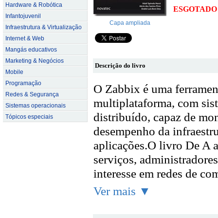
Hardware & Robótica
ESGOTADO
Infantojuvenil
Capa ampliada
Infraestrutura & Virtualização
Internet & Web
Mangás educativos
Marketing & Negócios
Descrição do livro
Mobile
Programação
O Zabbix é uma ferramen
Redes & Segurança
multiplataforma, com si
Sistemas operacionais
distribuído, capaz de mon
Tópicos especiais
desempenho da infraestru
aplicações.O livro De A a
serviços, administradore
interesse em redes de com
Ver mais ▼