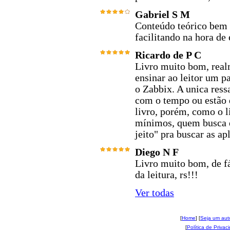
Gabriel S M
Conteúdo teórico bem 
facilitando na hora de
Ricardo de P C
Livro muito bom, real
ensinar ao leitor um 
o Zabbix. A unica res
com o tempo ou estão 
livro, porém, como o 
mínimos, quem busca e
jeito" pra buscar as ap
Diego N F
Livro muito bom, de f
da leitura, rs!!!
Ver todas
[
Home
] [
Seja um aut
[
Política de Privac