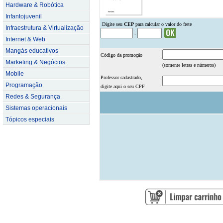
Hardware & Robótica
Infantojuvenil
.
Digite seu
CEP
para calcular o valor do frete
Infraestrutura & Virtualização
-
Internet & Web
Mangás educativos
Código da promoção
Marketing & Negócios
(somente letras e números)
Mobile
Professor cadastrado,
Programação
digite aqui o seu CPF
Redes & Segurança
Sistemas operacionais
Tópicos especiais