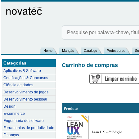
Home
Mangás
Catálogo
Professores
Se
Categorias
Carrinho de compras
Aplicativos & Software
Certificações & Concursos
Ciência de dados
Desenvolvimento de jogos
Desenvolvimento pessoal
Design
Produto
E-commerce
Engenharia de software
Ferramentas de produtividade
Lean UX – 3ª Edição
Finanças