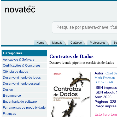
Home
Mangás
Catálogo
Professores
Se
Categorias
Contratos de Dados
Aplicativos & Software
Desenvolvendo pipelines escaláveis de dados
Certificações & Concursos
Ciência de dados
Autor:
Chad Sa
Desenvolvimento de jogos
Mark Freeman
B.E. Schmidt
Desenvolvimento pessoal
ISBN impres
Design
ISBN ebook: 
E-commerce
Ano: 2026
Páginas: 328
Engenharia de software
Preço impres
Ferramentas de produtividade
Finanças
Este livro t