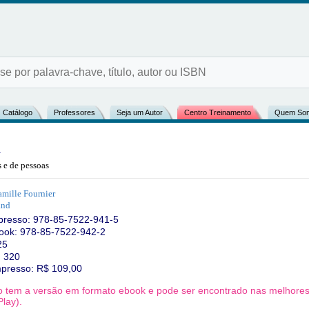
Catálogo
Professores
Seja um Autor
Centro Treinamento
Quem So
a
s e de pessoas
mille Fournier
and
presso:
978-85-7522-941-5
ook: 978-85-7522-942-2
25
: 320
mpresso: R$
109,00
ro tem a versão em formato ebook e pode ser encontrado nas melhores l
lay).