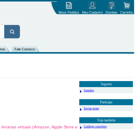
Meus Pedidos
Meu Cadastro
Dúvidas
Carrinho
mos
Fale Conosco
Suporte
Sumário
Participe
Enviar errata
Veja também
ivrarias virtuais (Amazon, Apple Store e
Catálogo completo