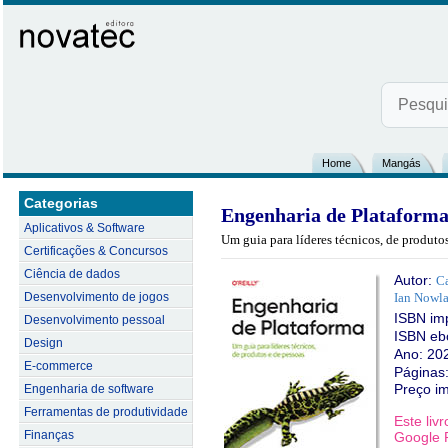
Home
Mangás
Categorias
Engenharia de Plataform
Aplicativos & Software
Um guia para líderes técnicos, de produto
Certificações & Concursos
Ciência de dados
Autor:
Ca
Desenvolvimento de jogos
Ian Nowl
ISBN im
Desenvolvimento pessoal
ISBN eb
Design
Ano: 20
E-commerce
Páginas
Preço i
Engenharia de software
Ferramentas de produtividade
Este liv
Finanças
Google P